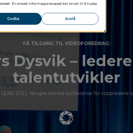
stedet. Én enkelt informasjonskapsel blir brukt til å huske
Godta
Avslå
FÅ TILGANG TIL VIDEOFOREDRAG:
s Dysvik – leder
talentutvikler
LEAD 2022. Norges største konferanse for toppledere o