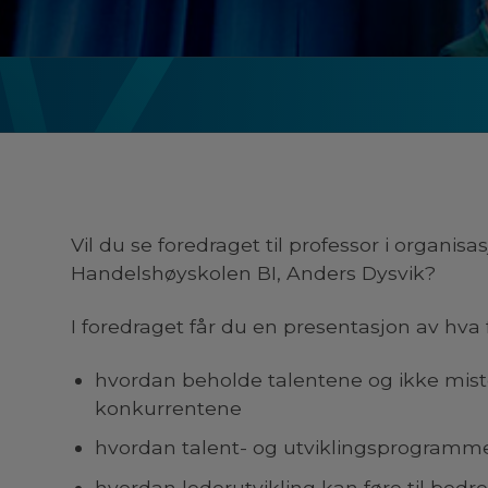
Vil du se foredraget til professor i organis
Handelshøyskolen BI, Anders Dysvik?
I foredraget får du en presentasjon av hva
hvordan beholde talentene og ikke mis
konkurrentene
hvordan talent- og utviklingsprogramme
hvordan lederutvikling kan føre til bed