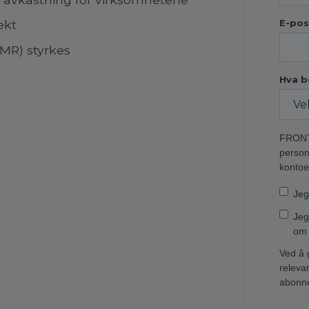
E-pos
ekt
MR) styrkes
Hva b
FRONT 
personv
kontoe
Jeg
Jeg
om 
Ved å 
releva
abonne