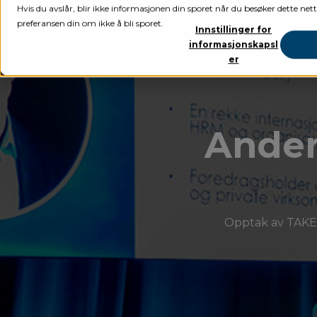
Hvis du avslår, blir ikke informasjonen din sporet når du besøker dette nett
preferansen din om ikke å bli sporet.
Innstillinger for
informasjonskapsl
er
Ander
Opptak av TAKE 