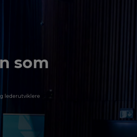
en som
g lederutviklere