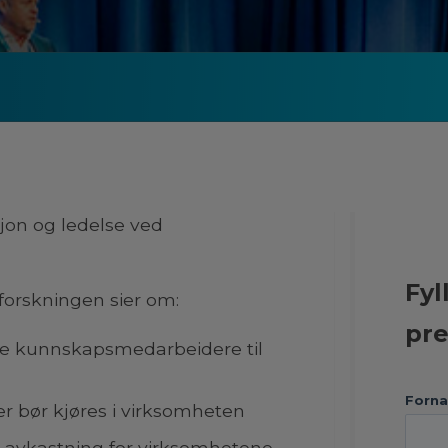
asjon og ledelse ved
Fyl
 forskningen sier om:
pre
te kunnskapsmedarbeidere til
Forna
r bør kjøres i virksomheten
re avkastning for virksomhetene