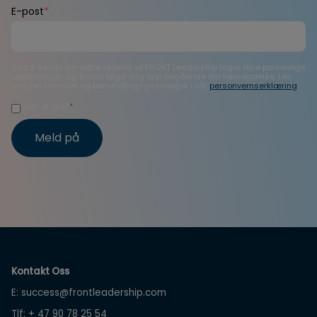
E-post
*
Ved å sende inn dette skjema vil FRONT Leadership lagre dine personlige
opplysninger, og kunne følge deg opp angående din henvendelse. Les
mer om formålet og behandlingsgrunnlaget i vår
personvernserklæring
.
Den er grei!
*
Kontakt Oss
E:
success@frontleadership.com
Tlf:
+ 47 90 78 25 54