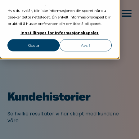
personvernerklæring
.
Hvis du avslår, blir ikke informasjonen din sporet når du
besøker dette nettstedet. Én enkelt informasjonskapsel blir
brukt til å huske preferansen din om ikke å bli sporet.
Innstillinger for informasjonskapsler
Godta
Avslå
Tjenester
Lederutvikling
Nettverk
Ledergruppeutvikling
Referanser
Lederprinsipper
Om oss
Kundehistorier
Coaching & Veiledning
Artikler
Kontakt
Se hvilke resultater vi har skapt med kundene
våre.
Logg inn