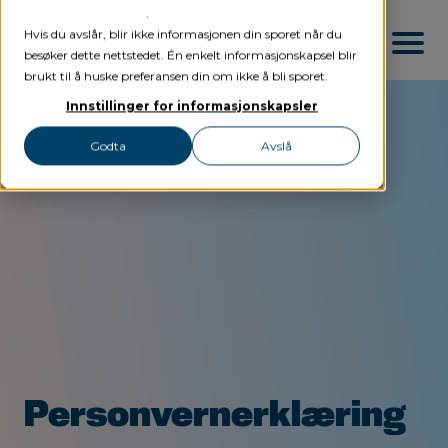
personvernerklæring
.
Hvis du avslår, blir ikke informasjonen din sporet når du
besøker dette nettstedet. Én enkelt informasjonskapsel blir
brukt til å huske preferansen din om ikke å bli sporet.
Innstillinger for informasjonskapsler
Godta
Avslå
Tjenester
Lederutvikling
Nettverk
Ledergruppeutvikling
Referanser
Lederprinsipper
Om oss
Coaching & Veiledning
Artikler
Kontakt
Personvernerklæring
Logg inn