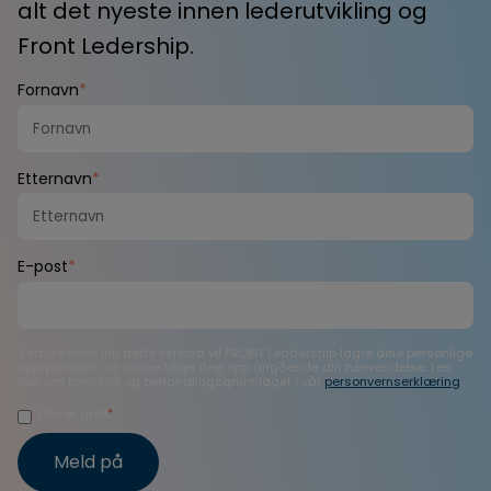
alt det nyeste innen lederutvikling og
Front Ledership.
Fornavn
*
Etternavn
*
E-post
*
Ved å sende inn dette skjema vil FRONT Leadership lagre dine personlige
opplysninger, og kunne følge deg opp angående din henvendelse. Les
mer om formålet og behandlingsgrunnlaget i vår
personvernserklæring
.
Den er grei!
*