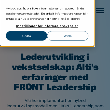
personvernerklæring
.
Hvis du avslår, blir ikke informasjonen din sporet når du
besøker dette nettstedet. Én enkelt informasjonskapsel blir
brukt til å huske preferansen din om ikke å bli sporet.
Innstillinger for informasjonskapsler
Godta
Avslå
Tjenester
Kundehistorier
Lederutvikling
Nettverk
Lederutvikling i
Ledergruppeutvikling
Referanser
vekstselskap: Alti's
Lederprinsipper
Om oss
erfaringer med
Coaching & Veiledning
Artikler
FRONT Leadership
Kontakt
Alti har implementert en hybrid
Logg inn
lederutviklingsmodell med FRONT Leadership, som