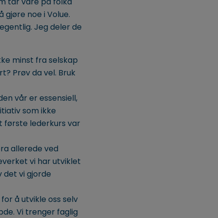
om tar vare på folka
å gjøre noe i Volue.
gentlig. Jeg deler de
kke minst fra selskap
t? Prøv da vel. Bruk
en vår er essensiell,
itiativ som ikke
t første lederkurs var
bra allerede ved
verket vi har utviklet
 det vi gjorde
for å utvikle oss selv
bde. Vi trenger faglig