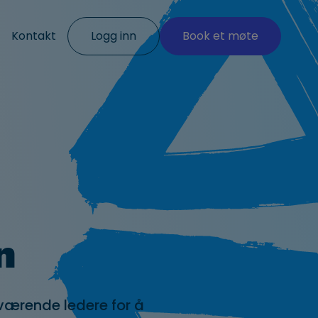
Kontakt
Logg inn
Book et møte
n
eværende ledere for å