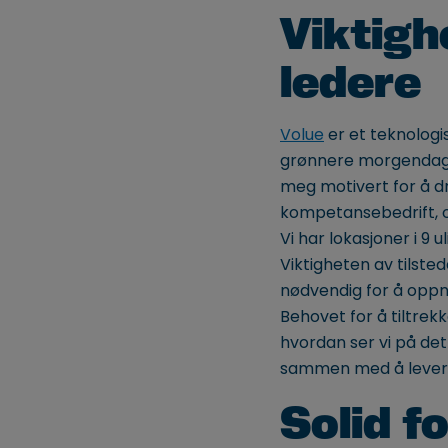
Viktigh
ledere
Volue
er et teknologis
grønnere morgendag. 
meg motivert for å dra
kompetansebedrift, og
Vi har lokasjoner i 9 
Viktigheten av tilste
nødvendig for å oppnå
Behovet for å tiltrek
hvordan ser vi på det
sammen med å levere 
Solid f