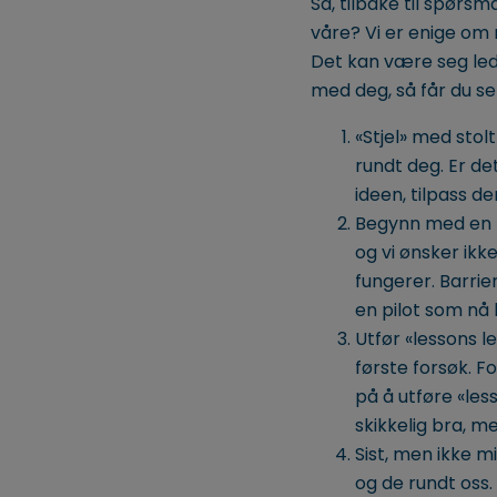
Så, tilbake til spørsm
våre? Vi er enige om n
Det kan være seg led
med deg, så får du se
«Stjel» med stol
rundt deg. Er d
ideen, tilpass d
Begynn med en pi
og vi ønsker ikk
fungerer. Barrie
en pilot som nå 
Utfør «lessons l
første forsøk. F
på å utføre «les
skikkelig bra, me
Sist, men ikke mi
og de rundt oss.