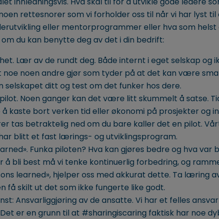
ålet innledningsvis. Hva skal til for å utvikle gode ledere s
oen rettesnorer som vi forholder oss til når vi har lyst til 
erutvikling eller mentorprogrammer eller hva som helst e
 om du kan benytte deg av det i din bedrift:
thet. Lær av de rundt deg. Både internt i eget selskap og i
et noe noen andre gjør som tyder på at det kan være smar
en selskapet ditt og test om det funker hos dere.
lot. Noen ganger kan det være litt skummelt å satse. Tid
e å kaste bort verken tid eller økonomi på prosjekter og in
rer tas betraktelig ned om du bare kaller det en pilot. Vår
har blitt et fast lærings- og utviklingsprogram.
earned». Funka piloten? Hva kan gjøres bedre og hva var 
or å bli best må vi tenke kontinuerlig forbedring, og ramme
sons learned», hjelper oss med akkurat dette. Ta læring av
n få skilt ut det som ikke fungerte like godt.
nst: Ansvarliggjøring av de ansatte. Vi har et felles ansvar 
 Det er en grunn til at #sharingiscaring faktisk har noe dy