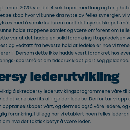
t i mars 2020, var det 4 selskaper med lang og tung hist
 selskap hvor vi kunne dra nytte av felles synergier. Vi va
 lykkes med å samle kulturen rundt det nye selskapet, måt
kunne holde troppene samlet og være omforent om felle
dette var at det hadde en solid forankring i toppledelsen vå
t og vedtatt fra høyeste hold at ledelse er noe vi trener
terer i. Dersom dette ikke hadde vært forankret hos øver
riterings-spørsmålet om tidsbruk kjapt gjort seg gjeldende.
rsy lederutvikling
 viktig å skreddersy lederutviklingsprogrammene våre til
e på at «one size fits all» gjelder ledelse. Derfor tar vi opp
m opptar selskapet vårt, og dermed også våre ledere, og 
glig forankring. I tillegg har vi etablert noen felles lederp
s om hva det faktisk betyr å være leder.