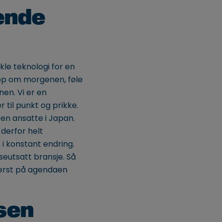
ende
kle teknologi for en
opp om morgenen, føle
nen. Vi er en
 til punkt og prikke.
noen ansatte i Japan.
 derfor helt
 i konstant endring.
seutsatt bransje. Så
øverst på agendaen
lsen