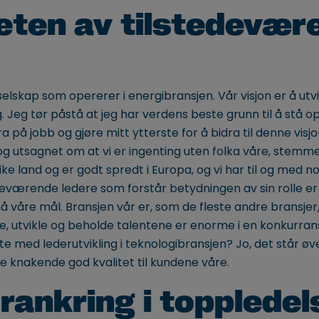
eten av tilstedevær
elskap som opererer i energibransjen. Vår visjon er å utvi
Jeg tør påstå at jeg har verdens beste grunn til å stå 
 på jobb og gjøre mitt ytterste for å bidra til denne visjo
 utsagnet om at vi er ingenting uten folka våre, stemmer
ulike land og er godt spredt i Europa, og vi har til og med 
deværende ledere som forstår betydningen av sin rolle er
 våre mål. Bransjen vår er, som de fleste andre bransjer,
ke, utvikle og beholde talentene er enorme i en konkurran
te med lederutvikling i teknologibransjen? Jo, det står 
knakende god kvalitet til kundene våre.
orankring i topplede