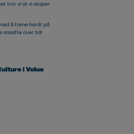
t tror vi at vi skaper
e med å trene hardt på
de ansatte over tid!
ulture i Volue