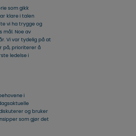
orie som gikk
r klare i talen
te vi ha trygge og
s mål. Noe av
r. Vi var tydelig på at
 på, prioriterer å
ste ledelse i
 behovene i
 dagsaktuelle
diskuterer og bruker
rinsipper som gjør det