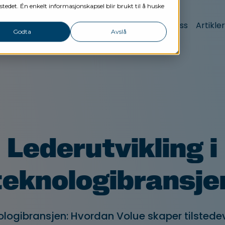
stedet. Én enkelt informasjonskapsel blir brukt til å huske
Tjenester
Nettverk
Referanser
Om oss
Artikler
Godta
Avslå
Lederutvikling
Ledergruppeutvikling
Lederprinsipper
Lederutvikling i
Coaching & Veiledning
teknologibransje
nologibransjen: Hvordan Volue skaper tilsted