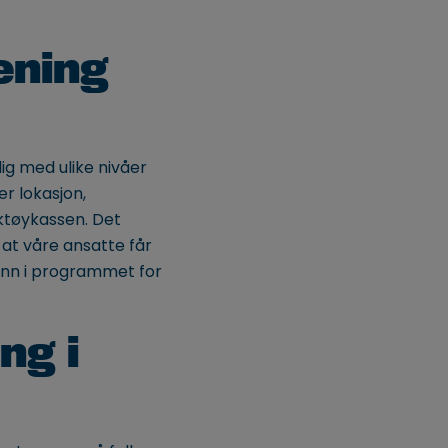
ening
lig med ulike nivåer
er lokasjon,
ktøykassen. Det
 at våre ansatte får
 inn i programmet for
ng i