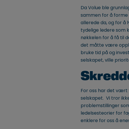
Da Volue ble grunnlag
sammen for å forme et
allerede da, og for å
tydelige ledere som 
nøkkelen for å få til 
det måtte være opples
bruke tid på og inves
selskapet, ville prio
Skredde
For oss har det vært
selskapet. Vi tror ikk
problemstillinger so
ledelsesteorier for fa
enklere for oss å ene