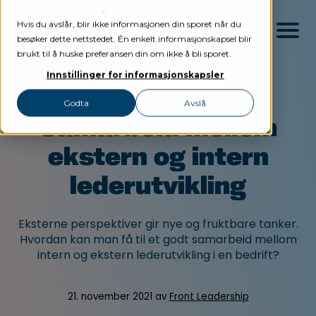
personvernerklæring
.
Hvis du avslår, blir ikke informasjonen din sporet når du
besøker dette nettstedet. Én enkelt informasjonskapsel blir
brukt til å huske preferansen din om ikke å bli sporet.
Innstillinger for informasjonskapsler
Godta
Avslå
Tjenester
Samarbeid mellom
Lederutvikling
Nettverk
ekstern og intern
Ledergruppeutvikling
Referanser
lederutvikling
Lederprinsipper
Om oss
Coaching & Veiledning
Artikler
Eksterne perspektiver gir nye og fruktbare tanker.
Hvordan kan man få til et godt samarbeid mellom
Kontakt
intern og ekstern lederutvikling i en bedrift?
Logg inn
21. november 2021 av
Front Leadership