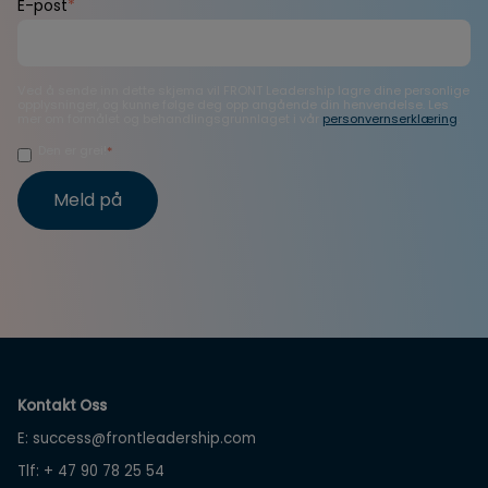
E-post
*
Ved å sende inn dette skjema vil FRONT Leadership lagre dine personlige
opplysninger, og kunne følge deg opp angående din henvendelse. Les
mer om formålet og behandlingsgrunnlaget i vår
personvernserklæring
.
Den er grei!
*
Kontakt Oss
E:
success@frontleadership.com
Tlf:
+ 47 90 78 25 54